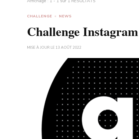
Affichage : 1 - 1 sur 1 RÉSULTATS
CHALLENGE
NEWS
Challenge Instagra
MISE À JOUR LE
13 AOÛT 2022