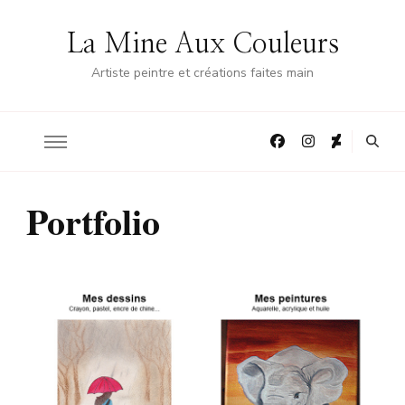
La Mine Aux Couleurs
Artiste peintre et créations faites main
Portfolio