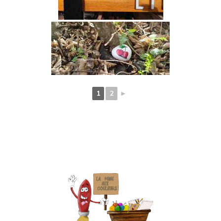
1
2
►